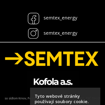
semtex_energy
semtex_energy
Tyto webové stránky
so sídlom Krnov, Pod Bezručovým vrchom, Za drahou 165/1, PSČ 794 01
používají soubory cookie.
IČO: 27767680